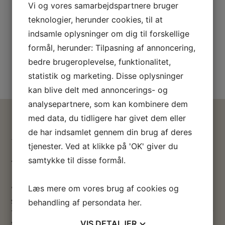
Vi og vores samarbejdspartnere bruger
E-mail adresse:
Telefon:
teknologier, herunder cookies, til at
godfod@godfod.dk
32 95 00 21
indsamle oplysninger om dig til forskellige
formål, herunder: Tilpasning af annoncering,
3 timers gratis parkering ved klinikken
bedre brugeroplevelse, funktionalitet,
statistik og marketing. Disse oplysninger
kan blive delt med annoncerings- og
analysepartnere, som kan kombinere dem
med data, du tidligere har givet dem eller
de har indsamlet gennem din brug af deres
Velkommen til godfod.dk – din
tjenester. Ved at klikke på 'OK' giver du
samtykke til disse formål.
fodterapeut på Amager
Læs mere om vores brug af cookies og
Vi lægger stor vægt på personlig service, afslappet
stemning og dit velvære. Vi tilbyder flere forskellige
behandling af persondata
her
.
fodbehandlinger & fodpleje på Amager i København, der
VIS
DETALJER
skal hjælpe dig med at afstresse og slappe af. Vores