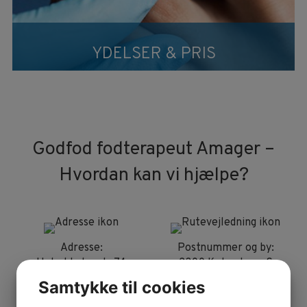
YDELSER & PRIS
Godfod fodterapeut Amager –
Hvordan kan vi hjælpe?
Adresse:
Postnummer og by:
Holmbladsgade 74
2300 København S
Samtykke til cookies