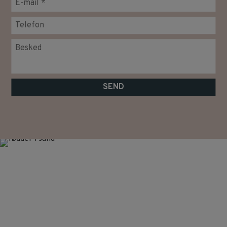
Åbningstider
Man – Tors: 8:00 – 17.00
Fredag: 8.00 – 15.00
Lørdag: Efter aftale
Bookning udover normal åbningstid:
Efter aftale