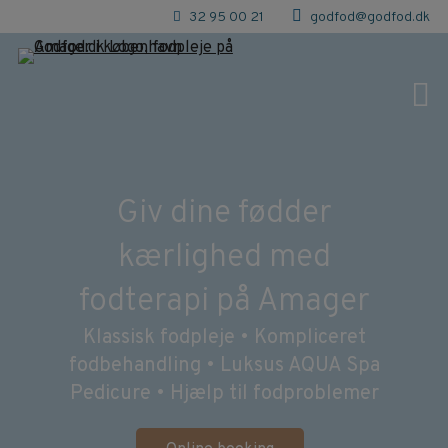
Hop
32 95 00 21
godfod@godfod.dk
til
indholdet
Giv dine fødder
kærlighed med
fodterapi på Amager
Klassisk fodpleje • Kompliceret
fodbehandling • Luksus AQUA Spa
Pedicure • Hjælp til fodproblemer